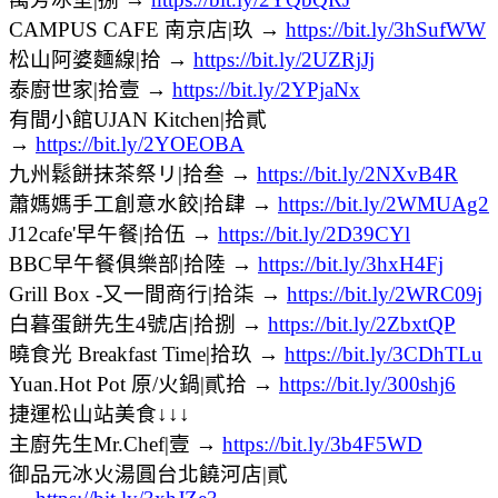
CAMPUS CAFE 南京店|玖 →
https://bit.ly/3hSufWW
松山阿婆麵線|拾 →
https://bit.ly/2UZRjJj
泰廚世家|拾壹 →
https://bit.ly/2YPjaNx
有間小館UJAN Kitchen|拾貳
→
https://bit.ly/2YOEOBA
九州鬆餅抹茶祭リ|拾叁 →
https://bit.ly/2NXvB4R
蕭媽媽手工創意水餃|拾肆 →
https://bit.ly/2WMUAg2
J12cafe'早午餐|拾伍 →
https://bit.ly/2D39CYl
BBC早午餐俱樂部|拾陸 →
https://bit.ly/3hxH4Fj
Grill Box -又一間商行|拾柒 →
https://bit.ly/2WRC09j
白暮蛋餅先生4號店|拾捌 →
https://bit.ly/2ZbxtQP
曉食光 Breakfast Time|拾玖 →
https://bit.ly/3CDhTLu
Yuan.Hot Pot 原/火鍋|貳拾 →
https://bit.ly/300shj6
捷運松山站美食↓↓↓
主廚先生Mr.Chef|壹 →
https://bit.ly/3b4F5WD
御品元冰火湯圓台北饒河店|貳