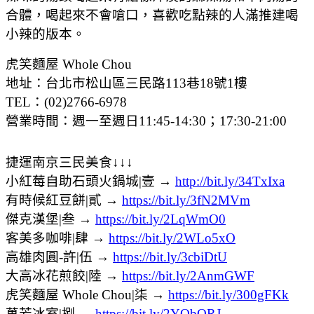
合體，喝起來不會嗆口，喜歡吃點辣的人滿推建喝
小辣的版本。
虎笑麵屋 Whole Chou
地址：台北市松山區三民路113巷18號1樓
TEL：(02)2766-6978
營業時間：週一至週日11:45-14:30；17:30-21:00
捷運南京三民美食↓↓↓
小紅莓自助石頭火鍋城|壹 →
http://bit.ly/34TxIxa
有時候紅豆餅|貳 →
https://bit.ly/3fN2MVm
傑克漢堡|叁 →
https://bit.ly/2LqWmO0
客美多咖啡|肆 →
https://bit.ly/2WLo5xO
高雄肉圓-許|伍 →
https://bit.ly/3cbiDtU
大高冰花煎餃|陸 →
https://bit.ly/2AnmGWF
虎笑麵屋 Whole Chou|柒 →
https://bit.ly/300gFKk
萬芳冰室|捌 →
https://bit.ly/2YQbQRJ