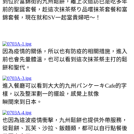
到位於富錦街的九州鬆餅，離上次造訪已是吃多年
前的聖誕套餐，趁這次抹茶祭り品嚐抹茶套餐和富
錦套餐，現在就和SV一起當貴婦吧～！
因為疫情的關係，所以也有防疫的相關措施，進入
前也會先量體溫，也可以看到這次抹茶祭主打的鬆
餅和聖代。
進入餐廳可以看到大大的九州パンケーキCafe的字
樣，以及整潔劃一的擺設，感覺上就像
瞬間來到日本。
也因為這波疫情衝擊，九州鬆餅也提供外帶服務，
從鬆餅、瓦芙、沙拉、飯麵類，都可以自行點餐後