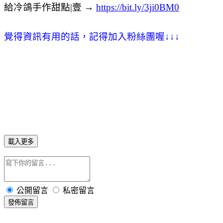
給冷鴿手作甜點|壹 →
https://bit.ly/3ji0BM0
覺得資訊有用的話，記得加入粉絲團喔
↓
↓
↓
載入更多
公開留言
私密留言
發佈留言