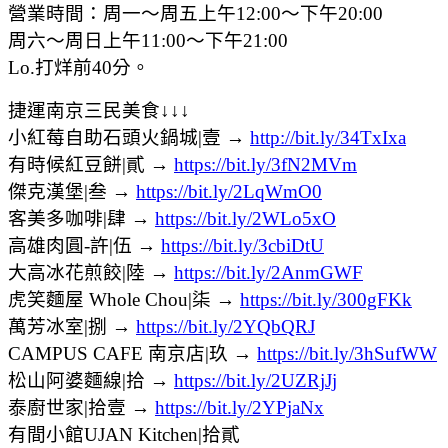
營業時間：周一～周五上午12:00～下午20:00
周六～周日上午11:00～下午21:00
Lo.打烊前40分。
捷運南京三民美食↓↓↓
小紅莓自助石頭火鍋城|壹 →
http://bit.ly/34TxIxa
有時候紅豆餅|貳 →
https://bit.ly/3fN2MVm
傑克漢堡|叁 →
https://bit.ly/2LqWmO0
客美多咖啡|肆 →
https://bit.ly/2WLo5xO
高雄肉圓-許|伍 →
https://bit.ly/3cbiDtU
大高冰花煎餃|陸 →
https://bit.ly/2AnmGWF
虎笑麵屋 Whole Chou|柒 →
https://bit.ly/300gFKk
萬芳冰室|捌 →
https://bit.ly/2YQbQRJ
CAMPUS CAFE 南京店|玖 →
https://bit.ly/3hSufWW
松山阿婆麵線|拾 →
https://bit.ly/2UZRjJj
泰廚世家|拾壹 →
https://bit.ly/2YPjaNx
有間小館UJAN Kitchen|拾貳