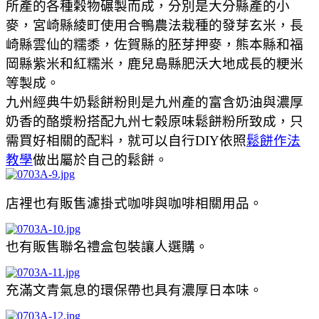
所產的各種榖物碾製而成，分別是大分縣產的小
麥，宮崎縣綾町使用合鴨農法栽種的發芽玄米，長
崎縣雲仙的糯黍，佐賀縣的胚芽押麥，熊本縣和福
岡縣紫米和紅糯米，鹿兒島縣肥沃大地成長的粳米
等製成。
九州經典牛奶鬆餅粉則是九州產的富含奶油與濃厚
奶香的酪漿粉搭配九州七榖原味鬆餅粉所致成，只
需買好相關的配料，就可以自行DIY依照
鬆餅作法
教學
做出屬於自己的鬆餅。
店裡也有販售濾掛式咖啡與咖啡相關用品。
也有販售聯名禮盒包裝讓人選購。
充滿文青氣息的環保帶也具有濃厚日本味。