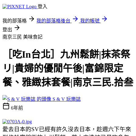
登入
我的部落格
我的部落格後台
我的帳號
登出
南京三民
美味食記
［吃In台北］九州鬆餅|抹茶祭
リ|貴婦的優閒午後|富錦限定
餐、雅緻抹套餐|南京三民.拾叁
S & V 玩樂誌
6年前
愛去日本的SV已經有許久沒去日本，趁週六下午來