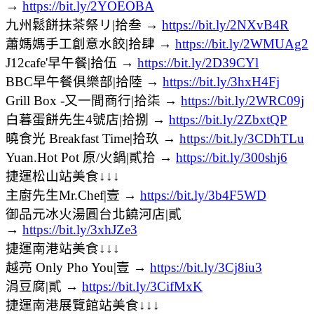
→
https://bit.ly/2YOEOBA
九州鬆餅抹茶祭リ|拾叁 →
https://bit.ly/2NXvB4R
蕭媽媽手工創意水餃|拾肆 →
https://bit.ly/2WMUAg2
J12cafe'早午餐|拾伍 →
https://bit.ly/2D39CYl
BBC早午餐俱樂部|拾陸 →
https://bit.ly/3hxH4Fj
Grill Box -又一間商行|拾柒 →
https://bit.ly/2WRC09j
白暮蛋餅先生4號店|拾捌 →
https://bit.ly/2ZbxtQP
曉食光 Breakfast Time|拾玖 →
https://bit.ly/3CDhTLu
Yuan.Hot Pot 原/火鍋|貳拾 →
https://bit.ly/300shj6
捷運松山站美食↓↓↓
主廚先生Mr.Chef|壹 →
https://bit.ly/3b4F5WD
御品元冰火湯圓台北饒河店|貳
→
https://bit.ly/3xhJZe3
捷運南港站美食↓↓↓
越亮 Only Pho You|壹 →
https://bit.ly/3Cj8iu3
涓豆腐|貳 →
https://bit.ly/3CifMxK
捷運南港展覽館站美食↓↓↓