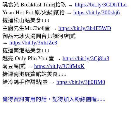
曉食光 Breakfast Time|拾玖 →
https://bit.ly/3CDhTLu
Yuan.Hot Pot 原/火鍋|貳拾 →
https://bit.ly/300shj6
捷運松山站美食↓↓↓
主廚先生Mr.Chef|壹 →
https://bit.ly/3b4F5WD
御品元冰火湯圓台北饒河店|貳
→
https://bit.ly/3xhJZe3
捷運南港站美食↓↓↓
越亮 Only Pho You|壹 →
https://bit.ly/3Cj8iu3
涓豆腐|貳 →
https://bit.ly/3CifMxK
捷運南港展覽館站美食↓↓↓
給冷鴿手作甜點|壹 →
https://bit.ly/3ji0BM0
覺得資訊有用的話，記得加入粉絲團喔
↓
↓
↓