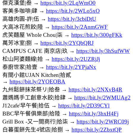
傑克漢堡|叁 →
https://bit.ly/2LqWmO0
客美多咖啡|肆 →
https://bit.ly/2WLo5xO
高雄肉圓-許|伍 →
https://bit.ly/3cbiDtU
大高冰花煎餃|陸 →
https://bit.ly/2AnmGWF
虎笑麵屋 Whole Chou|柒 →
https://bit.ly/300gFKk
萬芳冰室|捌 →
https://bit.ly/2YQbQRJ
CAMPUS CAFE 南京店|玖 →
https://bit.ly/3hSufWW
松山阿婆麵線|拾 →
https://bit.ly/2UZRjJj
泰廚世家|拾壹 →
https://bit.ly/2YPjaNx
有間小館UJAN Kitchen|拾貳
→
https://bit.ly/2YOEOBA
九州鬆餅抹茶祭リ|拾叁 →
https://bit.ly/2NXvB4R
蕭媽媽手工創意水餃|拾肆 →
https://bit.ly/2WMUAg2
J12cafe'早午餐|拾伍 →
https://bit.ly/2D39CYl
BBC早午餐俱樂部|拾陸 →
https://bit.ly/3hxH4Fj
Grill Box -又一間商行|拾柒 →
https://bit.ly/2WRC09j
白暮蛋餅先生4號店|拾捌 →
https://bit.ly/2ZbxtQP