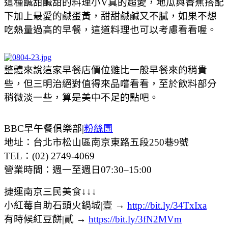
這種鹹甜鹹甜的料理小V真的超愛，地瓜與香蕉搭配
下加上最愛的鹹蛋黃，甜甜鹹鹹又不膩，如果不想
吃熱量過高的早餐，這道料理也可以考慮看看喔。
整體來說這家早餐店價位雖比一般早餐來的稍貴
些，但三明治絕對值得來品嚐看看，至於飲料部分
稍微淡一些，算是美中不足的點吧。
BBC早午餐俱樂部|
粉絲團
地址：台北市松山區南京東路五段250巷9號
TEL：(02) 2749-4069
營業時間：週一至週日07:30–15:00
捷運南京三民美食↓↓↓
小紅莓自助石頭火鍋城|壹 →
http://bit.ly/34TxIxa
有時候紅豆餅|貳 →
https://bit.ly/3fN2MVm