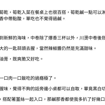
筍乾，筍乾入菜在餐桌上也很百搭，筍乾鹹一點可以
香中帶點酸，單吃也不覺得過鹹。
到新鮮的海味，中卷除了爆香三杯以外，川燙中卷後
大的一匙蒜頭去腥，當然辣椒醬仍然是充滿甜味。
油膏，既爽脆又好吃。
一口肉一口飯吃的過癮極了。
腥味，覺得不夠的話旁邊小桌都可以自取，畢竟黑白
，搭配著薑絲一起入口，那鹹那香都使我多扒了好幾