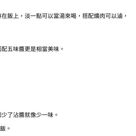
淋在飯上，淡一點可以當湯來喝，搭配爌肉可以滷，
搭配五味醬更是相當美味。
切少了沾醬就像少一味。
口飯。