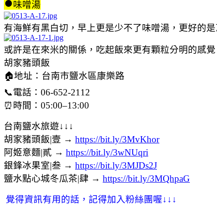
●
味噌湯
有海鮮有黑白切，早上更是少不了味噌湯，更好的是
或許是在來米的關係，吃起飯來更有顆粒分明的感覺
胡家豬頭飯
🏠地址：台南市鹽水區康樂路
📞電話：06-652-2112
⏰時間：05:00–13:00
台南鹽水旅遊↓↓↓
胡家豬頭飯|壹 →
https://bit.ly/3MvKhor
阿姬意麵|貳 →
https://bit.ly/3wNUqri
銀鋒冰果室|叁 →
https://bit.ly/3MJDs2J
鹽水點心城冬瓜茶|肆 →
https://bit.ly/3MQhpaG
覺得資訊有用的話，記得加入粉絲團喔
↓
↓
↓