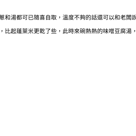
蔥和湯都可已隨喜自取，溫度不夠的話還可以和老闆
，比起蓬萊米更乾了些，此時來碗熱熱的味噌豆腐湯