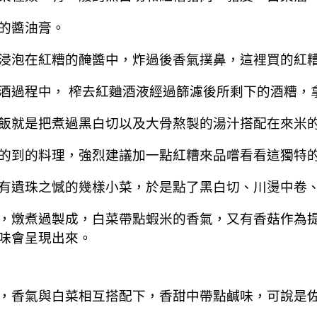
的醬油膏。
浸泡在紅糟的醃醬中，炸過後香氣撲鼻，這裡買的紅
酒過程中， 榨去紅麯酒液經過篩濾後所剩下的酒糟，
飯就是把煮過黑白切以及大骨熬製的湯汁搭配在來米
的到的料理，強烈建議加一點紅糟來品嚐看看這獨特
有遺珠之憾的幾樣小菜，於是點了黑白切、川燙中卷
，燉煮過製成，白菜帶點蝦米的香氣，又有香菇作為
味會呈現出來。
，香氣與白菜相互搭配下，香甜中帶點鹹味，可說是