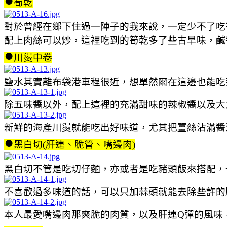
筍乾
對於曾經在鄉下住過一陣子的我來說，一定少不了吃
配上肉絲可以炒，這裡吃到的筍乾多了些古早味，鹹
●
川燙中卷
鹽水其實離布袋港車程很近，想單然爾在這邊也能吃
除五味醬以外，配上這裡的充滿甜味的辣椒醬以及大
新鮮的海產川燙就能吃出好味道，尤其把薑絲沾滿醬
●
黑白切(肝連、脆管、嘴邊肉)
黑白切不管是吃切仔麵，亦或者是吃豬頭飯來搭配，
不喜歡過多味道的話，可以只加蒜頭就能去除些許的
本人最愛嘴邊肉那爽脆的肉質，以及肝連Q彈的風味