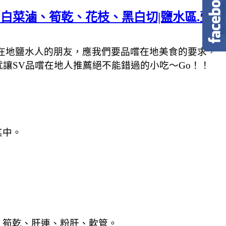
|豬頭飯、白菜滷、筍乾、花枝、黑白切|鹽水區.壹
在地鹽水人的朋友，應我們要品嚐在地美食的要求，
讓SV品嚐在地人推薦絕不能錯過的小吃～Go！！
其中。
、筍乾、肝連、粉肝、軟管。