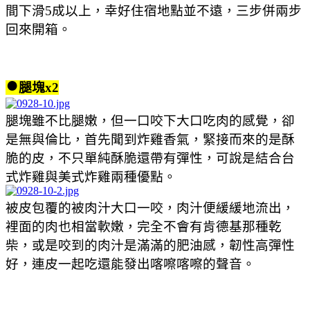
間下滑5成以上，幸好住宿地點並不遠，三步併兩步
回來開箱。
●
腿塊x2
腿塊雖不比腿嫩，但一口咬下大口吃肉的感覺，卻
是無與倫比，首先聞到炸雞香氣，緊接而來的是酥
脆的皮，不只單純酥脆還帶有彈性，可說是結合台
式炸雞與美式炸雞兩種優點。
被皮包覆的被肉汁大口一咬，肉汁便緩緩地流出，
裡面的肉也相當軟嫩，完全不會有肯德基那種乾
柴，或是咬到的肉汁是滿滿的肥油感，韌性高彈性
好，連皮一起吃還能發出喀嚓喀嚓的聲音。