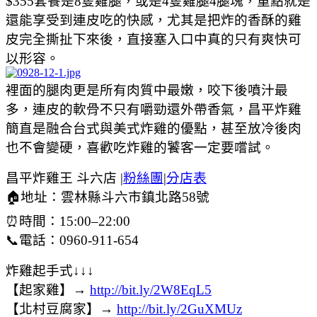
$355套餐是8隻雞腿，或是4隻雞腿4腿塊，重點就是
還能享受到連皮吃的快感，尤其是把炸的香酥的雞
皮完全撕扯下來後，直接塞入口中真的只有爽快可
以形容。
裡面的腿肉更是所有肉質中最嫩，咬下後噴汁最
多，連皮的軟骨不只有嚼勁還外帶香氣，昌平炸雞
簡直是融合台式與美式炸雞的優點，甚至放冷後肉
也不會變硬，喜歡吃炸雞的饕客一定要嚐試。
昌平炸雞王 斗六店 |
粉絲團
|
分店表
🏠地址：雲林縣斗六市鎮北路58號
⏰時間：15:00–22:00
📞電話：0960-911-654
炸雞起手式↓↓↓
【起家雞】→
http://bit.ly/2W8EqL5
【北村豆腐家】→
http://bit.ly/2GuXMUz