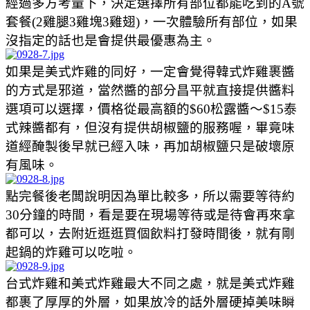
經過多方考量下，決定選擇所有部位都能吃到的A號
套餐(2雞腿3雞塊3雞翅)，一次體驗所有部位，如果
沒指定的話也是會提供最優惠為主。
如果是美式炸雞的同好，一定會覺得韓式炸雞裹醬
的方式是邪道，當然醬的部分昌平就直接提供醬料
選項可以選擇，價格從最高額的$60松露醬～$15泰
式辣醬都有，但沒有提供胡椒鹽的服務喔，畢竟味
道經醃製後早就已經入味，再加胡椒鹽只是破壞原
有風味。
點完餐後老闆說明因為單比較多，所以需要等待約
30分鐘的時間，看是要在現場等待或是待會再來拿
都可以，去附近逛逛買個飲料打發時間後，就有剛
起鍋的炸雞可以吃啦。
台式炸雞和美式炸雞最大不同之處，就是美式炸雞
都裹了厚厚的外層，如果放冷的話外層硬掉美味瞬