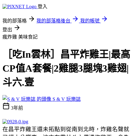
登入
我的部落格
我的部落格後台
我的帳號
登出
瘋炸雞
美味食記
［吃In雲林］昌平炸雞王|最高
CP值A套餐|2雞腿3腿塊3雞翅|
斗六.壹
S & V 玩樂誌
3年前
在昌平炸雞王還未拓點到從南到北時，炸雞名聲就