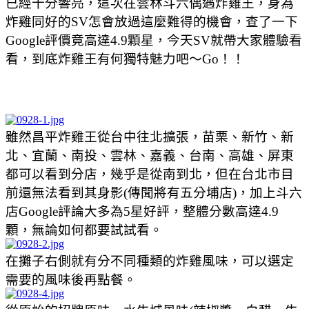
已經十分響亮，這次在雲林斗六偶遇炸雞王，身為
炸雞同好的SV怎會放過這麼難得的機會，查了一下
Google評價竟高達4.9顆星，今天SV就帶大家體驗看
看，到底炸雞王有何獨特魅力吧～Go！！
雖然昌平炸雞王從台中往北擴張，苗栗、新竹、新
北、宜蘭、南投、雲林、嘉義、台南、高雄、屏東
都可以看到分店，幾乎是從南到北，但在台北市目
前還無法看到其身影(傳聞將有五分埔店)，加上斗六
店Google評論大多為5星好評，整體分數高達4.9
顆，無論如何都要試試看。
在攤子右側就有分不同種類的炸雞風味，可以選定
需要的風味後再點餐。