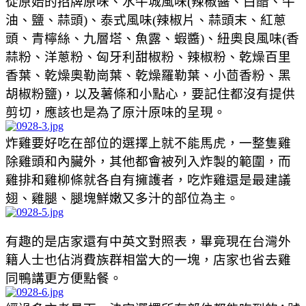
從原始的招牌原味、水牛城風味(辣椒醬、白醋、牛
油、鹽、蒜頭)、泰式風味(辣椒片、蒜頭末、紅蔥
頭、青檸絲、九層塔、魚露、蝦醬)、紐奧良風味(香
蒜粉、洋蔥粉、匈牙利甜椒粉、辣椒粉、乾燥百里
香葉、乾燥奧勒崗葉、乾燥羅勒葉、小茴香粉、黑
胡椒粉鹽)，以及薯條和小點心，要記住都沒有提供
剪切，應該也是為了原汁原味的呈現。
炸雞要好吃在部位的選擇上就不能馬虎，一整隻雞
除雞頭和內臟外，其他都會被列入炸製的範圍，而
雞排和雞柳條就各自有擁護者，吃炸雞還是最建議
翅、雞腿、腿塊鮮嫩又多汁的部位為主。
有趣的是店家還有中英文對照表，畢竟現在台灣外
籍人士也佔消費族群相當大的一塊，店家也省去雞
同鴨講更方便點餐。